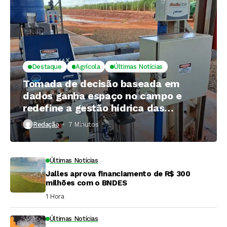
Destaque
Agrícola
Últimas Notícias
Tomada de decisão baseada em
dados ganha espaço no campo e
redefine a gestão hídrica das
propriedades rurais
Redação
7 Minutos ⁮
Últimas Notícias
Jalles aprova financiamento de R$ 300
milhões com o BNDES
1 Hora ⁮
Últimas Notícias