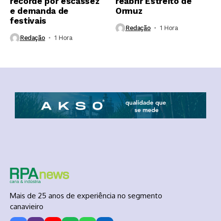
recorde por escassez
reabrir Estreito de
e demanda de
Ormuz
festivais
Redação
1 Hora ⁮
Redação
1 Hora ⁮
Mais de 25 anos de experiência no segmento
canavieiro