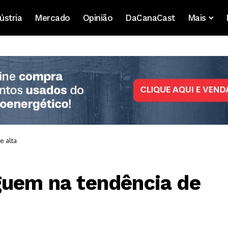
ústria
Mercado
Opinião
DaCanaCast
Mais
e alta
guem na tendência de