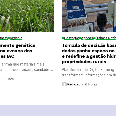
tícias
Agrícola
Destaque
Agrícola
Últimas Notíc
mento genético
Tomada de decisão bas
ona avanço das
dados ganha espaço no
es IAC
e redefine a gestão hídr
propriedades rurais
a afirma que materiais mais
nem produtividade, sanidade e
Plataformas de Digital Farming
, mas...
transformam informações em d
1 Hora ⁮
mais rápidas, aumentam a...
Redação
6 Horas ⁮