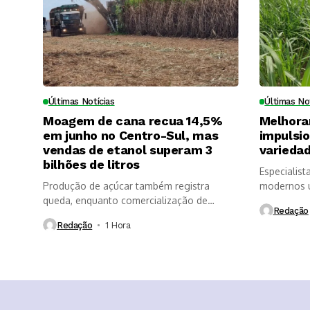
Últimas Notícias
Últimas No
Moagem de cana recua 14,5%
Melhora
em junho no Centro-Sul, mas
impulsi
vendas de etanol superam 3
variedad
bilhões de litros
Especialist
Produção de açúcar também registra
modernos u
queda, enquanto comercialização de
longevidade
Redação
etanol é impulsionada...
Redação
1 Hora ⁮