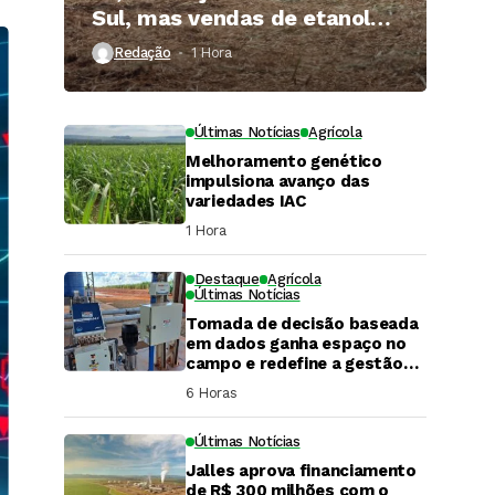
Sul, mas vendas de etanol
superam 3 bilhões de litros
Redação
1 Hora ⁮
Últimas Notícias
Agrícola
Melhoramento genético
impulsiona avanço das
variedades IAC
1 Hora ⁮
Destaque
Agrícola
Últimas Notícias
Tomada de decisão baseada
em dados ganha espaço no
campo e redefine a gestão
hídrica das propriedades
6 Horas ⁮
rurais
Últimas Notícias
Jalles aprova financiamento
DaCana Cast
de R$ 300 milhões com o