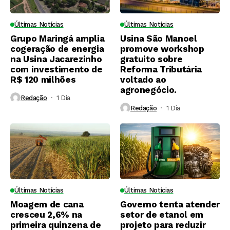
Últimas Notícias
Últimas Notícias
Grupo Maringá amplia
Usina São Manoel
cogeração de energia
promove workshop
na Usina Jacarezinho
gratuito sobre
com investimento de
Reforma Tributária
R$ 120 milhões
voltado ao
agronegócio.
Redação
1 Dia ⁮
Redação
1 Dia ⁮
Últimas Notícias
Últimas Notícias
Moagem de cana
Governo tenta atender
cresceu 2,6% na
setor de etanol em
primeira quinzena de
projeto para reduzir