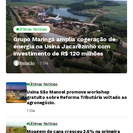
Últimas Notícias
Grupo Maringá amplia cogeração de
energia na Usina Jacarezinho com
investimento de R$ 120 milhões
Redação
1 Dia ⁮
Últimas Notícias
Usina São Manoel promove workshop
gratuito sobre Reforma Tributária voltado ao
agronegócio.
1 Dia ⁮
Últimas Notícias
Moagem de cana cresceu 2,6% na primeira