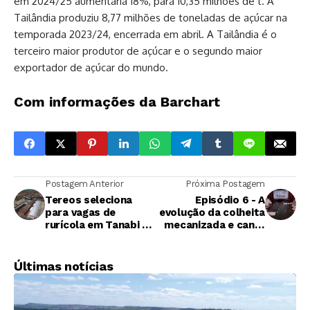
em 2024/25 aumentaria 18%, para 10,35 milhões de t. A
Tailândia produziu 8,77 milhões de toneladas de açúcar na
temporada 2023/24, encerrada em abril. A Tailândia é o
terceiro maior produtor de açúcar e o segundo maior
exportador de açúcar do mundo.
Com informações da Barchart
Postagem Anterior
Próxima Postagem
Tereos seleciona
Episódio 6 - A
para vagas de
evolução da colheita
rurícola em Tanabi e
mecanizada e cana-
Olímpia, SP
de-açúcar com
máquinas de duas
linhas
Últimas notícias