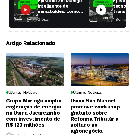
Episódio 28: Manejo
Episódio 
inteligente de
tecnologi
nematoides: como
transfor
aumentar a
fábricas 
2 Dias ⁮
1 Semana ⁮
produtividade das
soqueiras?
Artigo Relacionado
Últimas Notícias
Últimas Notícias
Grupo Maringá amplia
Usina São Manoel
cogeração de energia
promove workshop
na Usina Jacarezinho
gratuito sobre
com investimento de
Reforma Tributária
R$ 120 milhões
voltado ao
agronegócio.