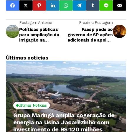
Postagem Anterior
Próxima Postagem
Políticas públicas
Faesp pede ao
para ampliação da
governo de SP ações
irrigação na
adicionais de apoio a
agricultura e em cana
produtor atingido
foram discutidos em
por incêndios
evento
Últimas notícias
Últimas Notícias
Grupo Maringá amplia cogeração de
energia na Usina Jacarezinho com
investimento de R$ 120 milhões