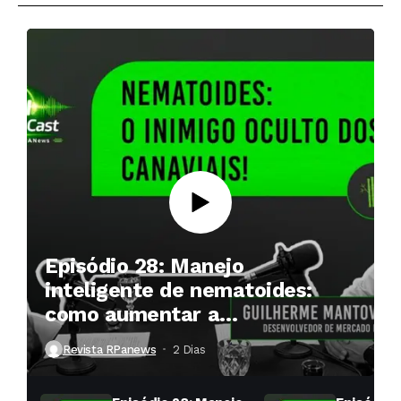
Episódio 28: Manejo
inteligente de nematoides:
como aumentar a
produtividade das soqueiras?
Revista RPanews
2 Dias ⁮