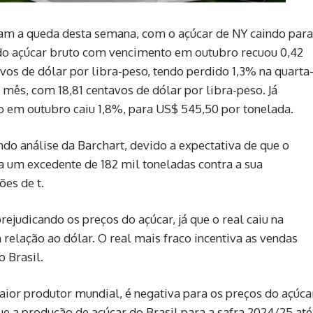
ram a queda desta semana, com o açúcar de NY caindo para
 do açúcar bruto com vencimento em outubro recuou 0,42
avos de dólar por libra-peso, tendo perdido 1,3% na quarta
 mês, com 18,81 centavos de dólar por libra-peso. Já
 em outubro caiu 1,8%, para US$ 545,50 por tonelada.
do análise da Barchart, devido a expectativa de que o
 um excedente de 182 mil toneladas contra a sua
ões de t.
ejudicando os preços do açúcar, já que o real caiu na
relação ao dólar. O real mais fraco incentiva as vendas
 Brasil.
aior produtor mundial, é negativa para os preços do açúca
ue a produção de açúcar do Brasil para a safra 2024/25 até