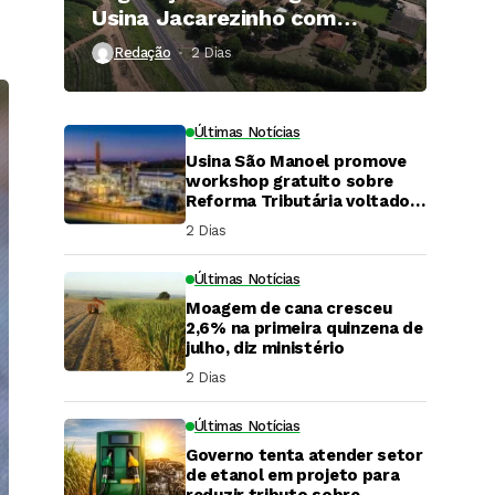
Usina Jacarezinho com
investimento de R$ 120
Redação
2 Dias ⁮
milhões
Últimas Notícias
Usina São Manoel promove
workshop gratuito sobre
Reforma Tributária voltado
ao agronegócio.
2 Dias ⁮
Últimas Notícias
Moagem de cana cresceu
2,6% na primeira quinzena de
julho, diz ministério
2 Dias ⁮
Últimas Notícias
Governo tenta atender setor
DaCana Cast
de etanol em projeto para
reduzir tributo sobre