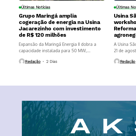
Últimas Notícias
Últimas No
Grupo Maringá amplia
Usina S
cogeração de energia na Usina
worksho
Jacarezinho com investimento
Reforma 
de R$ 120 milhões
agroneg
Expansão da Maringá Energia II dobra a
A Usina Sã
capacidade instalada para 50 MW,...
21 de agosto
Redação
2 Dias ⁮
Redação