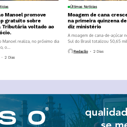
tícias
Últimas Notícias
ão Manoel promove
Moagem de cana cresc
p gratuito sobre
na primeira quinzena de 
Tributária voltado ao
diz ministério
ócio.
A moagem de cana-de-açúcar n
o Manoel realiza, no próximo dia
Sul do Brasil totalizou 50,65 mi
, o...
Redação
2 Dias ⁮
2 Dias ⁮