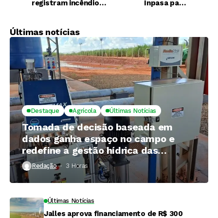
registram incêndios
Inpasa para
nesta terça-feira, 9
parcerias em etanol,
dizem fontes
Últimas notícias
Destaque
Agrícola
Últimas Notícias
Tomada de decisão baseada em
dados ganha espaço no campo e
redefine a gestão hídrica das
propriedades rurais
Redação
3 Horas ⁮
Últimas Notícias
Jalles aprova financiamento de R$ 300