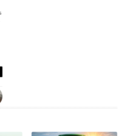
dade das
s
soqueira
o
s?