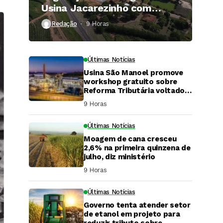
Usina Jacarezinho com
investimento de R$ 120
Redação
9 Horas ⁮
milhões
Últimas Notícias
Usina São Manoel promove
workshop gratuito sobre
Reforma Tributária voltado
ao agronegócio.
9 Horas ⁮
Últimas Notícias
Moagem de cana cresceu
2,6% na primeira quinzena de
julho, diz ministério
9 Horas ⁮
Últimas Notícias
Governo tenta atender setor
DaCana Cast
de etanol em projeto para
reduzir tributo sobre