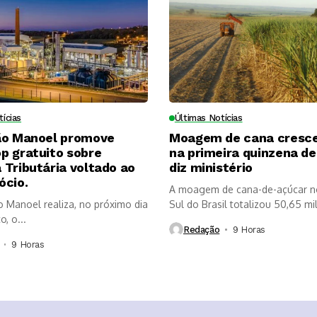
tícias
Últimas Notícias
ão Manoel promove
Moagem de cana cresc
p gratuito sobre
na primeira quinzena de 
Tributária voltado ao
diz ministério
ócio.
A moagem de cana-de-açúcar n
o Manoel realiza, no próximo dia
Sul do Brasil totalizou 50,65 mi
, o...
Redação
9 Horas ⁮
9 Horas ⁮