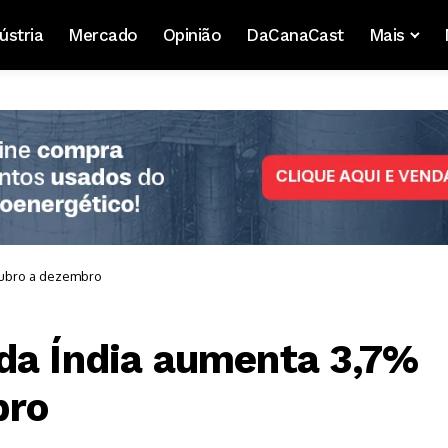
ústria
Mercado
Opinião
DaCanaCast
Mais
tubro a dezembro
da Índia aumenta 3,7%
bro