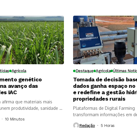
tícias
Agrícola
Destaque
Agrícola
Últimas Notíc
mento genético
Tomada de decisão bas
ona avanço das
dados ganha espaço no
es IAC
e redefine a gestão hídr
propriedades rurais
a afirma que materiais mais
nem produtividade, sanidade e
Plataformas de Digital Farming
, mas...
transformam informações em d
10 Minutos ⁮
mais rápidas, aumentam a...
Redação
5 Horas ⁮