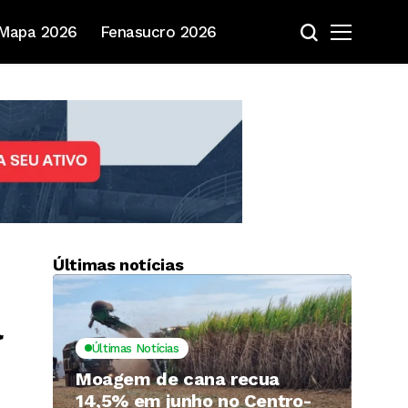
Mapa 2026
Fenasucro 2026
Últimas notícias
l
Últimas Notícias
Moagem de cana recua
14,5% em junho no Centro-