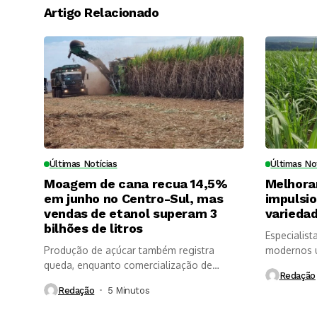
Artigo Relacionado
Últimas Notícias
Últimas No
Moagem de cana recua 14,5%
Melhora
em junho no Centro-Sul, mas
impulsi
vendas de etanol superam 3
variedad
bilhões de litros
Especialist
Produção de açúcar também registra
modernos u
queda, enquanto comercialização de
longevidade
Redação
etanol é impulsionada...
Redação
5 Minutos ⁮