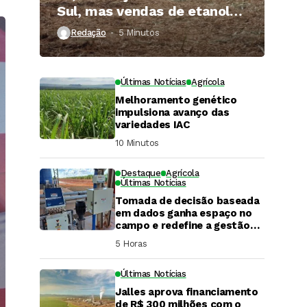
Sul, mas vendas de etanol
superam 3 bilhões de litros
Redação
5 Minutos ⁮
Últimas Notícias
Agrícola
Melhoramento genético
impulsiona avanço das
variedades IAC
10 Minutos ⁮
Destaque
Agrícola
Últimas Notícias
Tomada de decisão baseada
em dados ganha espaço no
campo e redefine a gestão
hídrica das propriedades
5 Horas ⁮
rurais
Últimas Notícias
Jalles aprova financiamento
DaCana Cast
de R$ 300 milhões com o