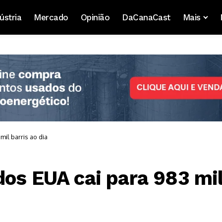
ústria
Mercado
Opinião
DaCanaCast
Mais
il barris ao dia
dos EUA cai para 983 mi