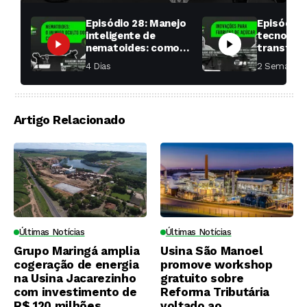
Episódio 28: Manejo
Episódio 
inteligente de
tecnologi
nematoides: como
transfor
aumentar a
fábricas 
4 Dias ⁮
2 Semanas ⁮
produtividade das
soqueiras?
Artigo Relacionado
Últimas Notícias
Últimas Notícias
Grupo Maringá amplia
Usina São Manoel
cogeração de energia
promove workshop
na Usina Jacarezinho
gratuito sobre
com investimento de
Reforma Tributária
R$ 120 milhões
voltado ao