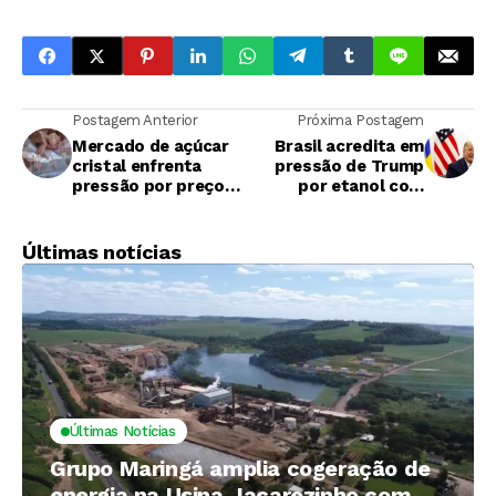
Postagem Anterior
Próxima Postagem
Mercado de açúcar
Brasil acredita em
cristal enfrenta
pressão de Trump
pressão por preços
por etanol com
mais baixos
tarifa zero
Últimas notícias
Últimas Notícias
Grupo Maringá amplia cogeração de
energia na Usina Jacarezinho com