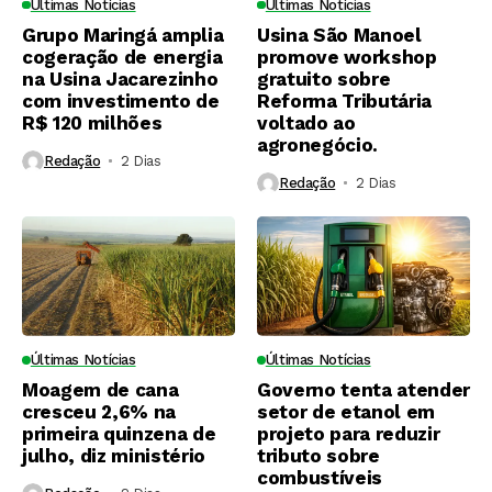
Últimas Notícias
Últimas Notícias
Grupo Maringá amplia
Usina São Manoel
cogeração de energia
promove workshop
na Usina Jacarezinho
gratuito sobre
com investimento de
Reforma Tributária
R$ 120 milhões
voltado ao
agronegócio.
Redação
2 Dias ⁮
Redação
2 Dias ⁮
Últimas Notícias
Últimas Notícias
Moagem de cana
Governo tenta atender
cresceu 2,6% na
setor de etanol em
primeira quinzena de
projeto para reduzir
julho, diz ministério
tributo sobre
combustíveis