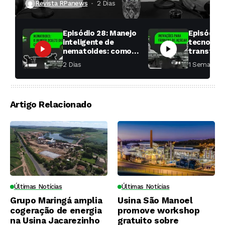
Revista RPanews
2 Dias ⁮
Episódio 28: Manejo
Episódio 
inteligente de
tecnologi
nematoides: como
transfor
aumentar a
fábricas 
2 Dias ⁮
1 Semana ⁮
produtividade das
soqueiras?
Artigo Relacionado
Últimas Notícias
Últimas Notícias
Grupo Maringá amplia
Usina São Manoel
cogeração de energia
promove workshop
na Usina Jacarezinho
gratuito sobre