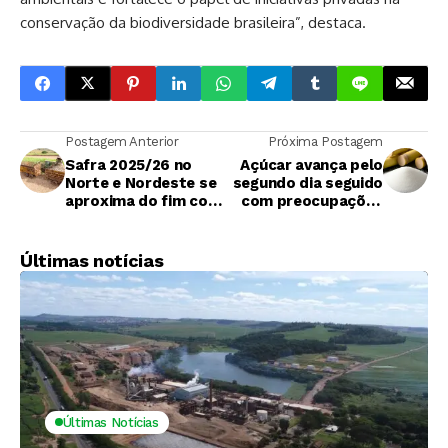
conservação da biodiversidade brasileira”, destaca.
Postagem Anterior
Próxima Postagem
Safra 2025/26 no
Açúcar avança pelo
Norte e Nordeste se
segundo dia seguido
aproxima do fim com
com preocupações
maior destinação de
sobre monções na
cana para etanol
Índia
Últimas notícias
Últimas Notícias