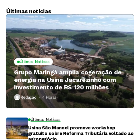
CNA
grupos açucareiros
no Peru
Últimas notícias
Últimas Notícias
Grupo Maringá amplia cogeração de
energia na Usina Jacarezinho com
investimento de R$ 120 milhões
Redação
4 Horas ⁮
Últimas Notícias
Usina São Manoel promove workshop
gratuito sobre Reforma Tributária voltado ao
agronegócio.