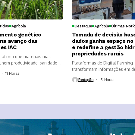
tícias
Agrícola
Destaque
Agrícola
Últimas Notíc
mento genético
Tomada de decisão bas
ona avanço das
dados ganha espaço no
es IAC
e redefine a gestão hídr
propriedades rurais
a afirma que materiais mais
nem produtividade, sanidade e
Plataformas de Digital Farming
, mas...
transformam informações em d
11 Horas ⁮
mais rápidas, aumentam a...
Redação
15 Horas ⁮