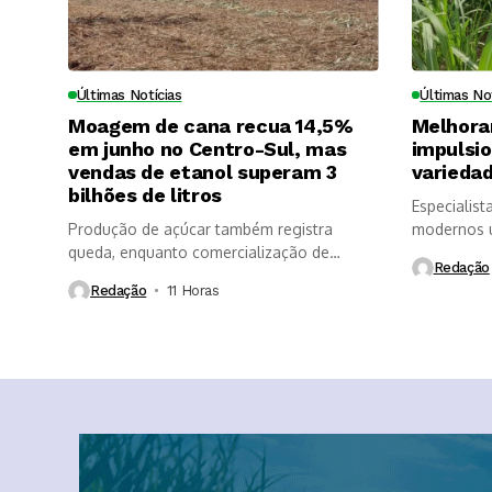
Últimas Notícias
Últimas No
Moagem de cana recua 14,5%
Melhora
em junho no Centro-Sul, mas
impulsi
vendas de etanol superam 3
variedad
bilhões de litros
Especialist
Produção de açúcar também registra
modernos u
queda, enquanto comercialização de
longevidade
Redação
etanol é impulsionada...
Redação
11 Horas ⁮