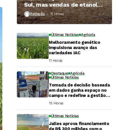
Sul, mas vendas de etanol
superam 3 bilhões de litros
Redação
11 Horas ⁮
Últimas Notícias
Agrícola
Melhoramento genético
impulsiona avanço das
variedades IAC
11 Horas ⁮
Destaque
Agrícola
Últimas Notícias
Tomada de decisão baseada
em dados ganha espaço no
campo e redefine a gestão
hídrica das propriedades
15 Horas ⁮
rurais
Últimas Notícias
Jalles aprova financiamento
DaCana Cast
de R$ 300 milhões com o