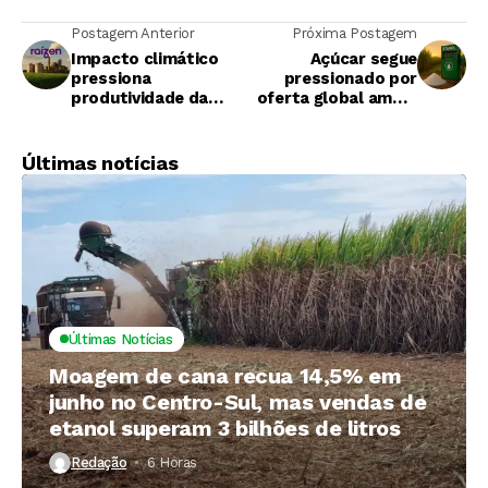
Postagem Anterior
Próxima Postagem
Impacto climático
Açúcar segue
pressiona
pressionado por
produtividade da
oferta global ampla
Raízen e altera mix
enquanto etanol
da safra 2025/26
ganha espaço no
acordo UE–Mercosul
Últimas notícias
Últimas Notícias
Moagem de cana recua 14,5% em
junho no Centro-Sul, mas vendas de
etanol superam 3 bilhões de litros
Redação
6 Horas ⁮