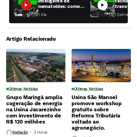
inteligente de
tecnologi
nematoides: como
transfor
aumentar a
fábricas 
1 Dia ⁮
1 Semana ⁮
produtividade das
soqueiras?
Artigo Relacionado
Últimas Notícias
Últimas Notícias
Grupo Maringá amplia
Usina São Manoel
cogeração de energia
promove workshop
na Usina Jacarezinho
gratuito sobre
com investimento de
Reforma Tributária
R$ 120 milhões
voltado ao
agronegócio.
Redação
3 Horas ⁮