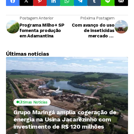
Postagem Anterior
Próxima Postagem
Programa Milho+ SP
Com avanço do uso
fomenta produção
de inseticidas
em Adamantina
mercado de
agroquímicos cresce
33% em cana-de-
açúcar
Últimas notícias
Últimas Notícias
Grupo Maringá amplia cogeração de
energia na Usina Jacarezinho com
investimento de R$ 120 milhões