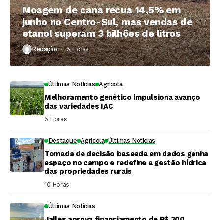
Moagem de cana recua 14,5% em
junho no Centro-Sul, mas vendas de
etanol superam 3 bilhões de litros
Redação
5 Horas ⁮
Últimas Notícias
Agrícola
Melhoramento genético impulsiona avanço
das variedades IAC
5 Horas ⁮
Destaque
Agrícola
Últimas Notícias
Tomada de decisão baseada em dados ganha
espaço no campo e redefine a gestão hídrica
das propriedades rurais
10 Horas ⁮
Últimas Notícias
Jalles aprova financiamento de R$ 300