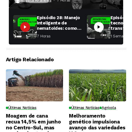
Revista RPanews
7 Horas ⁮
Episódio 28: Manejo
Episódio 
inteligente de
tecnologi
nematoides: como
transfor
aumentar a
fábricas 
7 Horas ⁮
1 Semana ⁮
produtividade das
soqueiras?
Artigo Relacionado
Últimas Notícias
Últimas Notícias
Agrícola
Moagem de cana
Melhoramento
recua 14,5% em junho
genético impulsiona
no Centro-Sul, mas
avanço das variedades