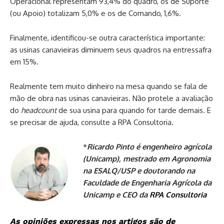
Operacional representam 93,4% do quadro, os de Suporte
(ou Apoio) totalizam 5,0% e os de Comando, 1,6%.
Finalmente, identificou-se outra característica importante:
as usinas canavieiras diminuem seus quadros na entressafra
em 15%.
Realmente tem muito dinheiro na mesa quando se fala de
mão de obra nas usinas canavieiras. Não protele a avaliação
do
headcount
de sua usina para quando for tarde demais. E
se precisar de ajuda, consulte a RPA Consultoria.
*
Ricardo Pinto é engenheiro agrícola
(Unicamp), mestrado em Agronomia
na ESALQ/USP e doutorando na
Faculdade de Engenharia Agrícola da
Unicamp e CEO da
RPA Consultoria
As opiniões expressas nos artigos são de