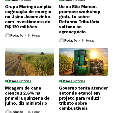
Grupo Maringá amplia
Usina São Manoel
cogeração de energia
promove workshop
na Usina Jacarezinho
gratuito sobre
com investimento de
Reforma Tributária
R$ 120 milhões
voltado ao
agronegócio.
Redação
14 Horas ⁮
Redação
14 Horas ⁮
Últimas Notícias
Últimas Notícias
Moagem de cana
Governo tenta atender
cresceu 2,6% na
setor de etanol em
primeira quinzena de
projeto para reduzir
julho, diz ministério
tributo sobre
combustíveis
Redação
14 Horas ⁮