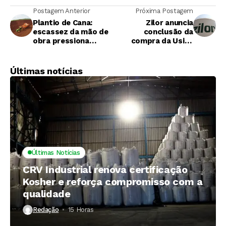
Postagem Anterior
Próxima Postagem
Plantio de Cana:
Zilor anuncia
escassez da mão de
conclusão da
obra pressiona
compra da Usina
avanço na
Salto Botelho
mecanização
Últimas notícias
Últimas Notícias
CRV Industrial renova certificação
Kosher e reforça compromisso com a
qualidade
Redação
15 Horas ⁮