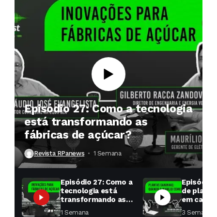
Episódio 27: Como a tecnologia
está transformando as
fábricas de açúcar?
Revista RPanews
1 Semana ⁮
Episódio 27: Como a
Episódio 
tecnologia está
de planta
transformando as
em cana: 
fábricas de açúcar?
começar 
1 Semana ⁮
3 Semanas ⁮