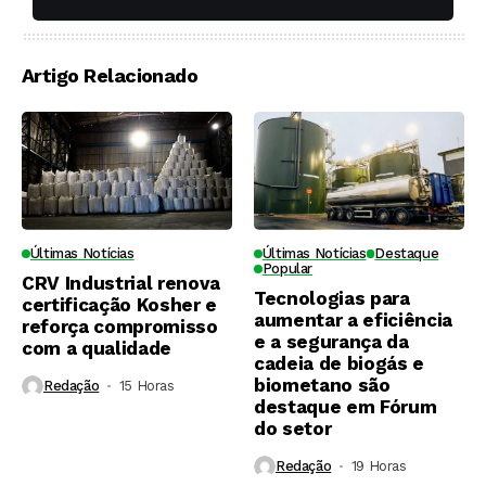
toda a di
Artigo Relacionado
Últimas Notícias
Últimas Notícias
Destaque
Popular
CRV Industrial renova
Tecnologias para
certificação Kosher e
aumentar a eficiência
reforça compromisso
e a segurança da
com a qualidade
cadeia de biogás e
biometano são
Redação
15 Horas ⁮
destaque em Fórum
do setor
Redação
19 Horas ⁮