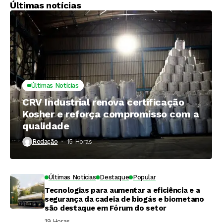
escalar
Últimas notícias
Últimas Notícias
CRV Industrial renova certificação
Kosher e reforça compromisso com a
qualidade
Redação
15 Horas ⁮
Últimas Notícias
Destaque
Popular
Tecnologias para aumentar a eficiência e a
segurança da cadeia de biogás e biometano
são destaque em Fórum do setor
19 Horas ⁮