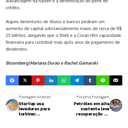
alavancagem da Raízen e a deterioração do perfil de
crédito.
Alguns detentores de títulos e bancos pediram um
aumento de capital substancialmente maior, de cerca de R$
25 bilhões, alegando que a Shell e a Cosan têm capacidade
financeira para contribuir mais após anos de pagamento de
dividendos.
Bloomberg|Mariana Durao e Rachel Gamarski
Postagem Anterior
Próxima Postagem
Startup usa
Petróleo em alta
leveduras para
sustenta leve
turbinar
recuperação do
biocombustíveis e
açúcar, mas dólar
recebe R$ 3 mi para
limita ganhos