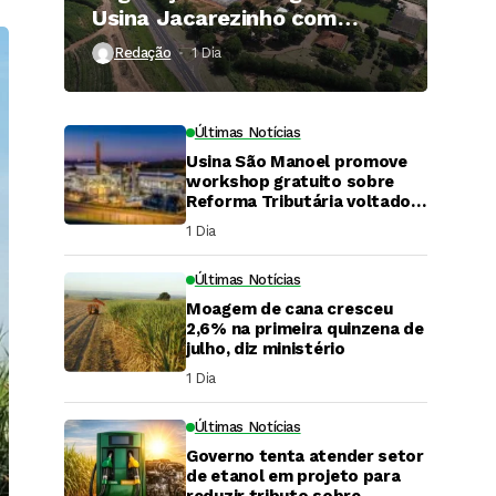
Usina Jacarezinho com
investimento de R$ 120
Redação
1 Dia ⁮
milhões
Últimas Notícias
Usina São Manoel promove
workshop gratuito sobre
Reforma Tributária voltado
ao agronegócio.
1 Dia ⁮
Últimas Notícias
Moagem de cana cresceu
2,6% na primeira quinzena de
julho, diz ministério
1 Dia ⁮
Últimas Notícias
Governo tenta atender setor
DaCana Cast
de etanol em projeto para
reduzir tributo sobre