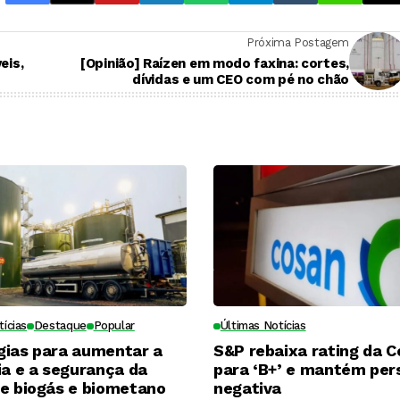
Próxima Postagem
eis,
[Opinião] Raízen em modo faxina: cortes,
dívidas e um CEO com pé no chão
tícias
Destaque
Popular
Últimas Notícias
gias para aumentar a
S&P rebaixa rating da 
ia e a segurança da
para ‘B+’ e mantém per
de biogás e biometano
negativa