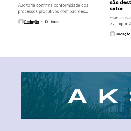
são des
Auditoria confirma conformidade dos
setor
processos produtivos com padrões
internacionais de segurança dos...
Especialist
Redação
10 Horas ⁮
e a import
Redação