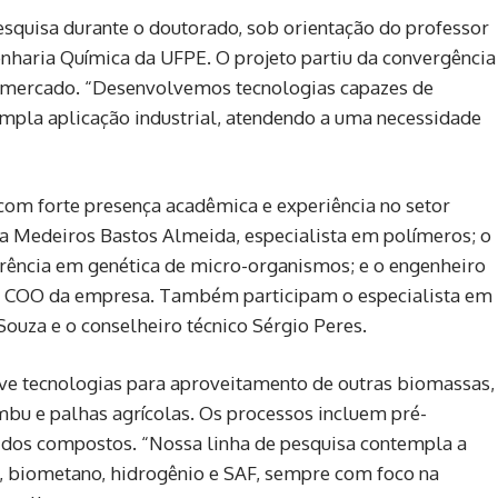
squisa durante o doutorado, sob orientação do professor
haria Química da UFPE. O projeto partiu da convergência
e mercado. “Desenvolvemos tecnologias capazes de
pla aplicação industrial, atendendo a uma necessidade
 com forte presença acadêmica e experiência no setor
eda Medeiros Bastos Almeida, especialista em polímeros; o
ferência em genética de micro-organismos; e o engenheiro
o COO da empresa. Também participam o especialista em
uza e o conselheiro técnico Sérgio Peres.
ve tecnologias para aproveitamento de outras biomassas,
bu e palhas agrícolas. Os processos incluem pré-
m dos compostos. “Nossa linha de pesquisa contempla a
ás, biometano, hidrogênio e SAF, sempre com foco na