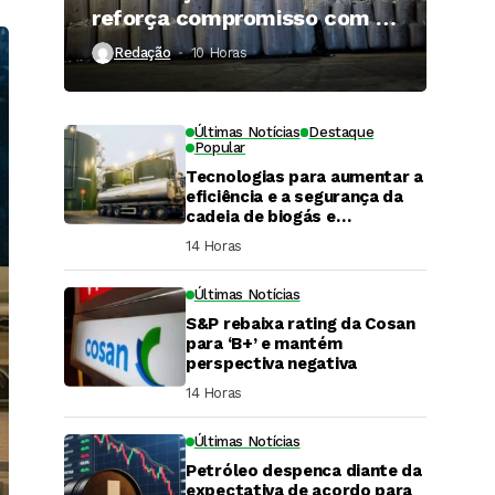
reforça compromisso com a
qualidade
Redação
10 Horas ⁮
Últimas Notícias
Destaque
Popular
Tecnologias para aumentar a
eficiência e a segurança da
cadeia de biogás e
biometano são destaque em
14 Horas ⁮
Fórum do setor
Últimas Notícias
S&P rebaixa rating da Cosan
para ‘B+’ e mantém
perspectiva negativa
14 Horas ⁮
Últimas Notícias
DaCana Cast
Petróleo despenca diante da
Fenasucro 2026
expectativa de acordo para