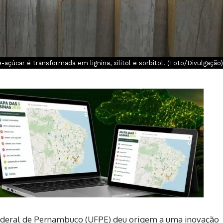
-açúcar é transformada em lignina, xilitol e sorbitol. (Foto/Divulgação)
ederal de Pernambuco (UFPE) deu origem a uma inovação