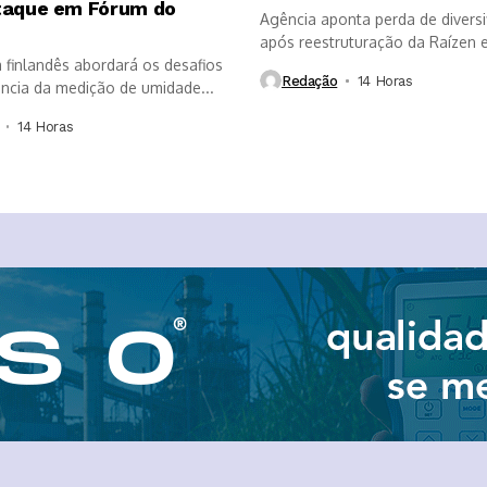
taque em Fórum do
Agência aponta perda de diversi
após reestruturação da Raízen e
a finlandês abordará os desafios
que...
Redação
14 Horas ⁮
ância da medição de umidade...
14 Horas ⁮