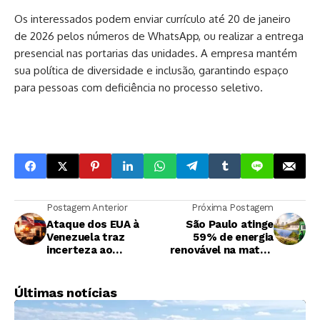
Os interessados podem enviar currículo até 20 de janeiro
de 2026 pelos números de WhatsApp, ou realizar a entrega
presencial nas portarias das unidades. A empresa mantém
sua política de diversidade e inclusão, garantindo espaço
para pessoas com deficiência no processo seletivo.
Postagem Anterior
Próxima Postagem
Ataque dos EUA à
São Paulo atinge
Venezuela traz
59% de energia
incerteza ao
renovável na matriz
petróleo, mas
em 2024 e etanol
preços estabilizam,
supera gasolina no
diz Argus
transporte
Últimas notícias
rodoviário