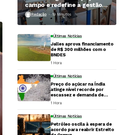
campo e redefine a gestão
hídrica das propriedades
Redação
19 Minutos ⁮
rurais
Últimas Notícias
Jalles aprova financiamento
de R$ 300 milhões com o
BNDES
1 Hora ⁮
Últimas Notícias
Preço do açúcar na Índia
atinge nível recorde por
escassez e demanda de
festivais
1 Hora ⁮
Últimas Notícias
DaCana Cast
Petróleo oscila à espera de
Fenasucro 2026
acordo para reabrir Estreito
de Ormuz