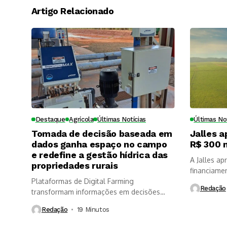
Artigo Relacionado
Destaque
Agrícola
Últimas Notícias
Últimas No
Tomada de decisão baseada em
Jalles a
dados ganha espaço no campo
R$ 300 
e redefine a gestão hídrica das
A Jalles a
propriedades rurais
financiame
Plataformas de Digital Farming
Redação
transformam informações em decisões
mais rápidas, aumentam a...
Redação
19 Minutos ⁮