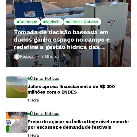
Destaque
Agrícola
Últimas Notícias
Tomada de decisão baseada em
dados ganha espaço no campo e
redefine a gestão hídrica das
propriedades rurais
Redação
8 Minutos ⁮
Últimas Notícias
Jalles aprova financiamento de R$ 300
milhões com o BNDES
1 Hora ⁮
Últimas Notícias
Preço do açúcar na Índia atinge nível recorde
por escassez e demanda de festivais
1 Hora ⁮