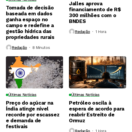
Jalles aprova
Tomada de decisão
financiamento de R$
baseada em dados
300 milhões com o
ganha espaço no
BNDES
campo e redefine a
gestão hídrica das
Redação
1 Hora ⁮
propriedades rurais
Redação
8 Minutos ⁮
Últimas Notícias
Últimas Notícias
Preço do açúcar na
Petróleo oscila à
Índia atinge nível
espera de acordo para
recorde por escassez
reabrir Estreito de
e demanda de
Ormuz
festivais
Redação
1 Hora ⁮