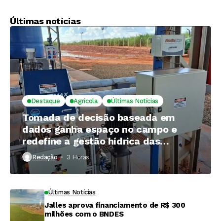
2026/27, diz
tecnologias para
Czarnikow
reduzir emissões no
setor bioenergético
Últimas notícias
Destaque
Agrícola
Últimas Notícias
Tomada de decisão baseada em
dados ganha espaço no campo e
redefine a gestão hídrica das
propriedades rurais
Redação
3 Horas ⁮
Últimas Notícias
Jalles aprova financiamento de R$ 300
milhões com o BNDES