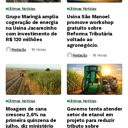
Últimas Notícias
Últimas Notícias
Grupo Maringá amplia
Usina São Manoel
cogeração de energia
promove workshop
na Usina Jacarezinho
gratuito sobre
com investimento de
Reforma Tributária
R$ 120 milhões
voltado ao
agronegócio.
Redação
19 Horas ⁮
Redação
19 Horas ⁮
Últimas Notícias
Últimas Notícias
Moagem de cana
Governo tenta atender
cresceu 2,6% na
setor de etanol em
primeira quinzena de
projeto para reduzir
julho, diz ministério
tributo sobre