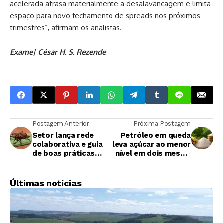
acelerada atrasa materialmente a desalavancagem e limita
espaço para novo fechamento de spreads nos próximos
trimestres”, afirmam os analistas.
Exame| César H. S. Rezende
Postagem Anterior
Próxima Postagem
Setor lança rede
Petróleo em queda
colaborativa e guia
leva açúcar ao menor
de boas práticas
nível em dois meses,
para ampliar
mas clima na Índia
controle do bicudo
limita perdas
da cana
Últimas notícias