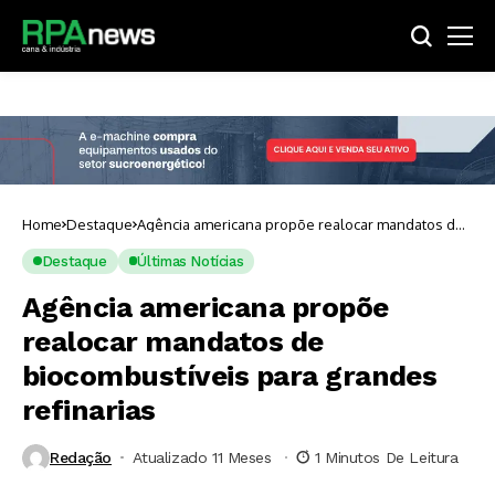
Home
Destaque
Agência americana propõe realocar mandatos de
biocombustíveis para grandes refinarias
Destaque
Últimas Notícias
Agência americana propõe
realocar mandatos de
biocombustíveis para grandes
refinarias
Redação
Atualizado 11 Meses ⁮
1 Minutos De Leitura