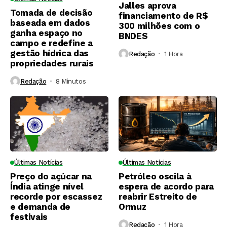
Jalles aprova
Tomada de decisão
financiamento de R$
baseada em dados
300 milhões com o
ganha espaço no
BNDES
campo e redefine a
gestão hídrica das
Redação
1 Hora ⁮
propriedades rurais
Redação
8 Minutos ⁮
Últimas Notícias
Últimas Notícias
Preço do açúcar na
Petróleo oscila à
Índia atinge nível
espera de acordo para
recorde por escassez
reabrir Estreito de
e demanda de
Ormuz
festivais
Redação
1 Hora ⁮