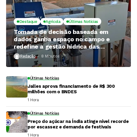
Destaque
Agrícola
Últimas Notícias
Tomada de decisão baseada em
dados ganha espaço no campo e
redefine a gestão hídrica das
propriedades rurais
Redação
8 Minutos ⁮
Últimas Notícias
Jalles aprova financiamento de R$ 300
milhões com o BNDES
1 Hora ⁮
Últimas Notícias
Preço do açúcar na Índia atinge nível recorde
por escassez e demanda de festivais
1 Hora ⁮