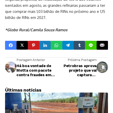
isentados em agosto, as grandes refinarias passariam a ter
que comprar mais 1,03 bilhão de RINs no próximo ano e 1,15
bilhão de RINs em 2027.
*Globo Rural/Camila Souza Ramos
Postagem Anterior
Próxima Postagem
Há boa vontade de
Petrobras aprova
Motta com pacote
projeto que vai
contra fraudes em
capturar e
combustíveis, diz
armazenar 100 mil t
Arnaldo Jardim
de carbono por ano
Últimas notícias