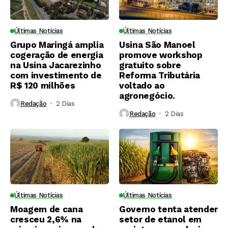
Últimas Notícias
Últimas Notícias
Grupo Maringá amplia
Usina São Manoel
cogeração de energia
promove workshop
na Usina Jacarezinho
gratuito sobre
com investimento de
Reforma Tributária
R$ 120 milhões
voltado ao
agronegócio.
Redação
2 Dias ⁮
Redação
2 Dias ⁮
Últimas Notícias
Últimas Notícias
Moagem de cana
Governo tenta atender
cresceu 2,6% na
setor de etanol em