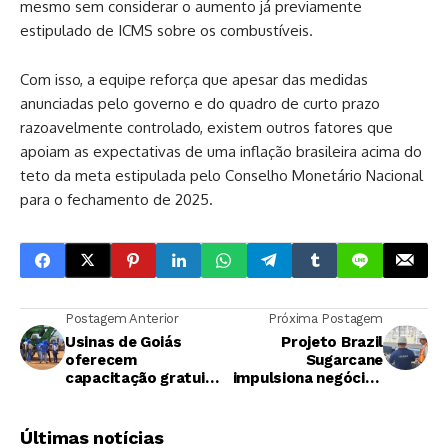
mesmo sem considerar o aumento já previamente
estipulado de ICMS sobre os combustíveis.
Com isso, a equipe reforça que apesar das medidas
anunciadas pelo governo e do quadro de curto prazo
razoavelmente controlado, existem outros fatores que
apoiam as expectativas de uma inflação brasileira acima do
teto da meta estipulada pelo Conselho Monetário Nacional
para o fechamento de 2025.
Postagem Anterior
Próxima Postagem
Usinas de Goiás
Projeto Brazil
oferecem
Sugarcane
capacitação gratuita
impulsiona negócios
e impulsionam
no Panamá e
qualificação
República
profissional no
Dominicana
Últimas notícias