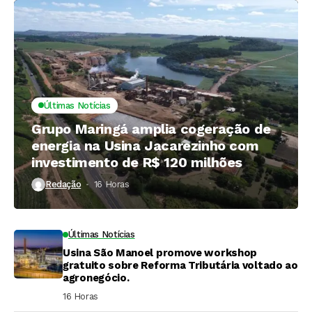
estado
Últimas Notícias
Grupo Maringá amplia cogeração de
energia na Usina Jacarezinho com
investimento de R$ 120 milhões
Redação
16 Horas ⁮
Últimas Notícias
Usina São Manoel promove workshop
gratuito sobre Reforma Tributária voltado ao
agronegócio.
16 Horas ⁮