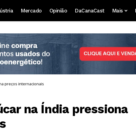
ústria
Mercado
Opinião
DaCanaCast
Mais
na preços internacionais
car na Índia pressiona
s