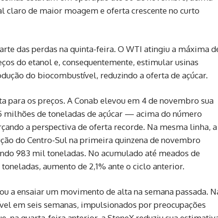
l claro de maior moagem e oferta crescente no curto
arte das perdas na quinta-feira. O WTI atingiu a máxima d
eços do etanol e, consequentemente, estimular usinas
dução do biocombustível, reduzindo a oferta de açúcar.
ista para os preços. A Conab elevou em 4 de novembro sua
45 milhões de toneladas de açúcar — acima do número
orçando a perspectiva de oferta recorde. Na mesma linha, a
ução do Centro-Sul na primeira quinzena de novembro
ando 983 mil toneladas. No acumulado até meados de
oneladas, aumento de 2,1% ante o ciclo anterior.
gou a ensaiar um movimento de alta na semana passada. N
nível em seis semanas, impulsionados por preocupações
, na quarta-feira anterior, a StoneX reduziu sua estimativ