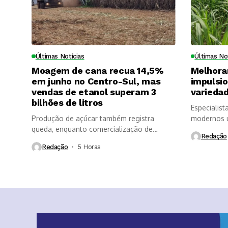
Últimas Notícias
Últimas No
Moagem de cana recua 14,5%
Melhora
em junho no Centro-Sul, mas
impulsi
vendas de etanol superam 3
variedad
bilhões de litros
Especialist
Produção de açúcar também registra
modernos u
queda, enquanto comercialização de
longevidade
Redação
etanol é impulsionada...
Redação
5 Horas ⁮