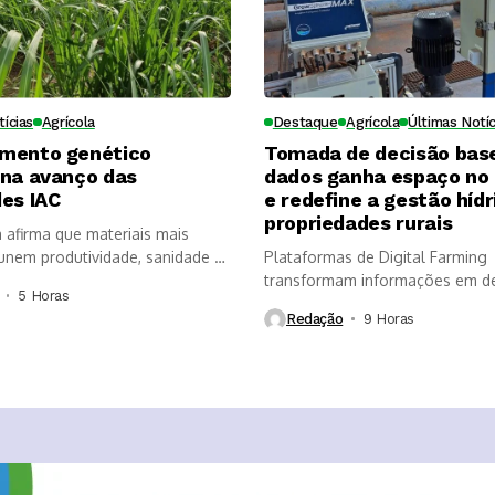
tícias
Agrícola
Destaque
Agrícola
Últimas Notíc
mento genético
Tomada de decisão bas
ona avanço das
dados ganha espaço no
es IAC
e redefine a gestão hídr
propriedades rurais
a afirma que materiais mais
nem produtividade, sanidade e
Plataformas de Digital Farming
, mas...
transformam informações em d
5 Horas ⁮
mais rápidas, aumentam a...
Redação
9 Horas ⁮