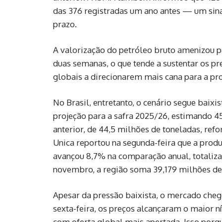
das 376 registradas um ano antes — um sina
prazo.
A valorização do petróleo bruto amenizou p
duas semanas, o que tende a sustentar os pr
globais a direcionarem mais cana para a pro
No Brasil, entretanto, o cenário segue baix
projeção para a safra 2025/26, estimando 
anterior, de 44,5 milhões de toneladas, ref
Unica reportou na segunda-feira que a prod
avançou 8,7% na comparação anual, totaliz
novembro, a região soma 39,179 milhões de t
Apesar da pressão baixista, o mercado che
sexta-feira, os preços alcançaram o maior 
com oferta global mais apertada. Isso porque