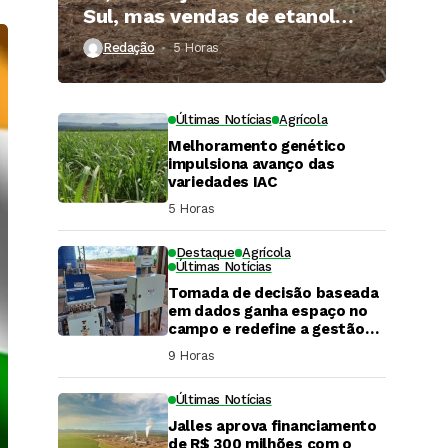
Sul, mas vendas de etanol
superam 3 bilhões de litros
Redação
5 Horas ⁮
Últimas Notícias
Agrícola
Melhoramento genético
impulsiona avanço das
variedades IAC
5 Horas ⁮
Destaque
Agrícola
Últimas Notícias
Tomada de decisão baseada
em dados ganha espaço no
campo e redefine a gestão
hídrica das propriedades
9 Horas ⁮
rurais
Últimas Notícias
Jalles aprova financiamento
DaCana Cast
de R$ 300 milhões com o