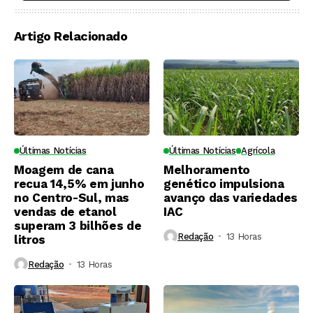
soqueiras?
Artigo Relacionado
Últimas Notícias
Últimas Notícias
Agrícola
Moagem de cana
Melhoramento
recua 14,5% em junho
genético impulsiona
no Centro-Sul, mas
avanço das variedades
vendas de etanol
IAC
superam 3 bilhões de
Redação
13 Horas ⁮
litros
Redação
13 Horas ⁮