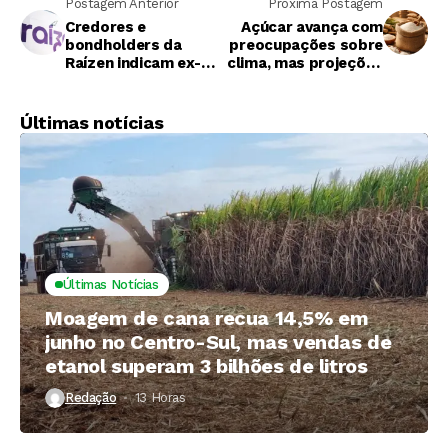
Postagem Anterior
Próxima Postagem
Credores e
Açúcar avança com
bondholders da
preocupações sobre
Raízen indicam ex-Oi
clima, mas projeções
e ex-Americanas para
de oferta limitam
reestruturação
ganhos
Últimas notícias
Últimas Notícias
Moagem de cana recua 14,5% em
junho no Centro-Sul, mas vendas de
etanol superam 3 bilhões de litros
Redação
13 Horas ⁮