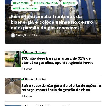
Destaque
Fenasucro 2026
Popular
Últimas Notícias
Biometano amplia fronteiras da
bioenergia e coloca usinas no centro
da expansão do gás renovável
Redação
1 Hora ⁮
Últimas Notícias
TCU não deve barrar mistura de 32% de
etanol na gasolina, aponta Agência iNFRA
2 Horas ⁮
Últimas Notícias
Safra recorde não garante oferta de açúcar e
reforça importância da gestão de risco
3 Horas ⁮