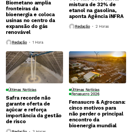
Biometano amplia
mistura de 32% de
fronteiras da
etanol na gasolina,
bioenergia e coloca
aponta Agência iNFRA
usinas no centro da
expansão do gás
Redação
2 Horas ⁮
renovável
Redação
1 Hora ⁮
Últimas Notícias
Últimas Notícias
Fenasucro 2026
Safra recorde não
Fenasucro & Agrocana:
garante oferta de
cinco motivos para
açúcar e reforça
não perder o principal
importância da gestão
encontro da
de risco
bioenergia mundial
Redação
3 Horas ⁮