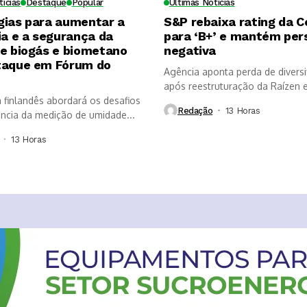
tícias
Destaque
Popular
Últimas Notícias
gias para aumentar a
S&P rebaixa rating da 
ia e a segurança da
para ‘B+’ e mantém per
de biogás e biometano
negativa
taque em Fórum do
Agência aponta perda de diversi
após reestruturação da Raízen e
a finlandês abordará os desafios
que...
Redação
13 Horas ⁮
ância da medição de umidade...
13 Horas ⁮