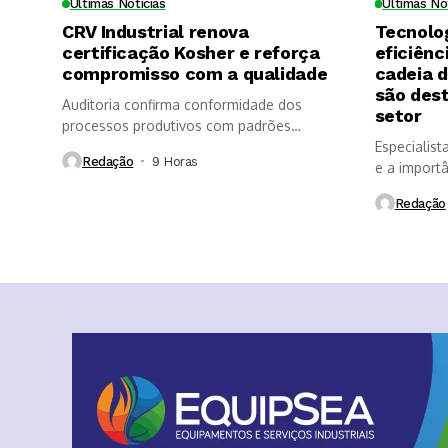
Últimas Notícias
Últimas No
CRV Industrial renova
Tecnolo
certificação Kosher e reforça
eficiênc
compromisso com a qualidade
cadeia 
são des
Auditoria confirma conformidade dos
setor
processos produtivos com padrões
internacionais de segurança dos...
Especialist
Redação
9 Horas ⁮
e a import
Redação