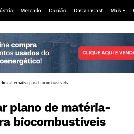
ústria
Mercado
Opinião
DaCanaCast
Mais
rima alternativa para biocombustíveis
ar plano de matéria-
ara biocombustíveis