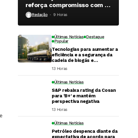
reforça compromisso com a
qualidade
Redação
9 Horas ⁮
Últimas Notícias
Destaque
Popular
Tecnologias para aumentar a
eficiência e a segurança da
cadeia de biogás e
biometano são destaque em
13 Horas ⁮
Fórum do setor
Últimas Notícias
S&P rebaixa rating da Cosan
para ‘B+’ e mantém
perspectiva negativa
13 Horas ⁮
te
Últimas Notícias
DaCana Cast
Petróleo despenca diante da
Fenasucro 2026
expectativa de acordo para