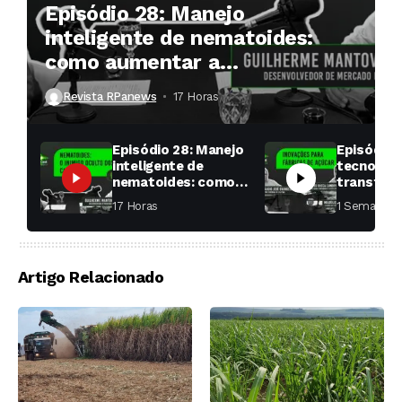
Episódio 28: Manejo
inteligente de nematoides:
como aumentar a
produtividade das soqueiras?
Revista RPanews
17 Horas ⁮
Episódio 28: Manejo
Episódio 
inteligente de
tecnologi
nematoides: como
transfor
aumentar a
fábricas 
17 Horas ⁮
1 Semana ⁮
produtividade das
soqueiras?
Artigo Relacionado