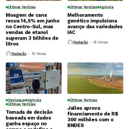
Últimas Notícias
Últimas Notícias
Agrícola
Moagem de cana
Melhoramento
recua 14,5% em junho
genético impulsiona
no Centro-Sul, mas
avanço das variedades
vendas de etanol
IAC
superam 3 bilhões de
Redação
15 Horas ⁮
litros
Redação
15 Horas ⁮
Destaque
Agrícola
Últimas Notícias
Últimas Notícias
Jalles aprova
Tomada de decisão
financiamento de R$
baseada em dados
300 milhões com o
ganha espaço no
BNDES