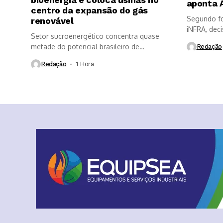
aponta 
centro da expansão do gás
Segundo fo
renovável
iNFRA, deci
Setor sucroenergético concentra quase
metade do potencial brasileiro de
Redação
produção de biogás...
Redação
1 Hora ⁮