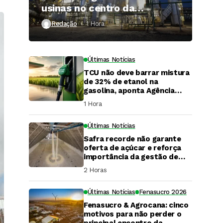
usinas no centro da
expansão do gás renovável
Redação
1 Hora ⁮
Últimas Notícias
TCU não deve barrar mistura
de 32% de etanol na
gasolina, aponta Agência
iNFRA
1 Hora ⁮
Últimas Notícias
Safra recorde não garante
oferta de açúcar e reforça
importância da gestão de
risco
2 Horas ⁮
Últimas Notícias
Fenasucro 2026
Fenasucro & Agrocana: cinco
DaCana Cast
motivos para não perder o
principal encontro da