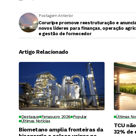
Postagem Anterior
Coruripe promove reestruturação e anunci
novos líderes para finanças, operação agrí
e gestão de fornecedor
Artigo Relacionado
Destaque
Fenasucro 2026
Popular
Últimas No
Últimas Notícias
TCU não
Biometano amplia fronteiras da
32% de e
bioenergia e coloca usinas no