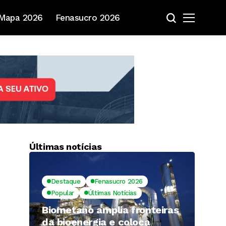
Mapa 2026
Fenasucro 2026
Últimas notícias
Destaque
Fenasucro 2026
Popular
Últimas Notícias
Biometano amplia fronteiras
da bioenergia e coloca