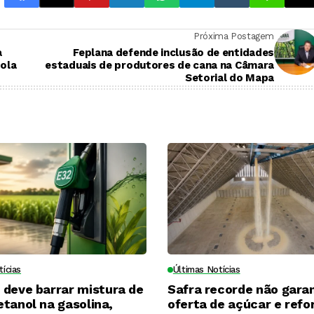
Próxima Postagem
a
Feplana defende inclusão de entidades
cola
estaduais de produtores de cana na Câmara
Setorial do Mapa
tícias
Últimas Notícias
 deve barrar mistura de
Safra recorde não gara
tanol na gasolina,
oferta de açúcar e refo