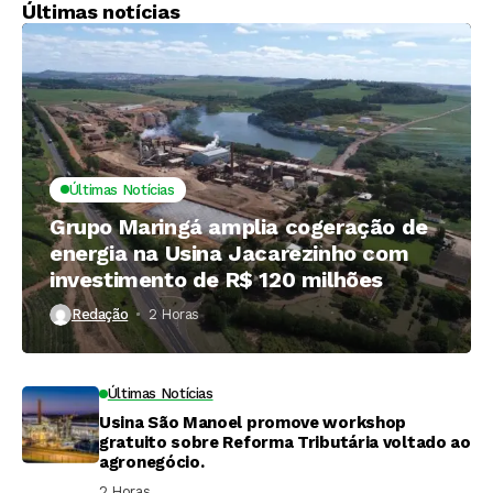
Últimas notícias
Últimas Notícias
Grupo Maringá amplia cogeração de
energia na Usina Jacarezinho com
investimento de R$ 120 milhões
Redação
2 Horas ⁮
Últimas Notícias
Usina São Manoel promove workshop
gratuito sobre Reforma Tributária voltado ao
agronegócio.
2 Horas ⁮