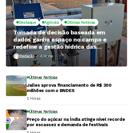
Destaque
Agrícola
Últimas Notícias
Tomada de decisão baseada em
dados ganha espaço no campo e
redefine a gestão hídrica das
propriedades rurais
Redação
4 Horas ⁮
Últimas Notícias
Jalles aprova financiamento de R$ 300
milhões com o BNDES
5 Horas ⁮
Últimas Notícias
Preço do açúcar na Índia atinge nível recorde
por escassez e demanda de festivais
5 Horas ⁮