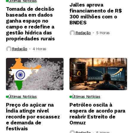
Últimas Notícias
Jalles aprova
Tomada de decisão
financiamento de R$
baseada em dados
300 milhões com o
ganha espaço no
BNDES
campo e redefine a
gestão hídrica das
Redação
5 Horas ⁮
propriedades rurais
Redação
4 Horas ⁮
Últimas Notícias
Últimas Notícias
Preço do açúcar na
Petróleo oscila à
Índia atinge nível
espera de acordo para
recorde por escassez
reabrir Estreito de
e demanda de
Ormuz
festivais
Redação
5 Horas ⁮