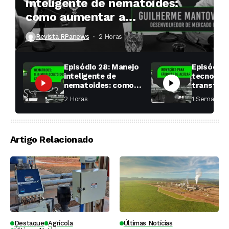
inteligente de nematoides:
como aumentar a
produtividade das soqueiras?
Revista RPanews
2 Horas ⁮
Episódio 28: Manejo
Episódio 
inteligente de
tecnologi
nematoides: como
transfor
aumentar a
fábricas 
2 Horas ⁮
1 Semana ⁮
produtividade das
soqueiras?
Artigo Relacionado
Destaque
Agrícola
Últimas Notícias