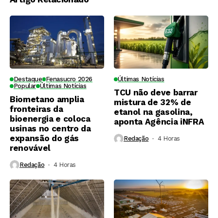
Destaque
Fenasucro 2026
Últimas Notícias
Popular
Últimas Notícias
TCU não deve barrar
Biometano amplia
mistura de 32% de
fronteiras da
etanol na gasolina,
bioenergia e coloca
aponta Agência iNFRA
usinas no centro da
expansão do gás
Redação
4 Horas ⁮
renovável
Redação
4 Horas ⁮