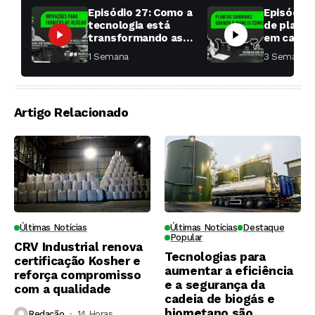
Episódio 27: Como a
Episódio 
tecnologia está
de planta
transformando as
em cana: 
fábricas de açúcar?
começar 
1 Semana ⁮
3 Semanas ⁮
toda a di
Artigo Relacionado
Últimas Notícias
Últimas Notícias
Destaque
Popular
CRV Industrial renova
Tecnologias para
certificação Kosher e
aumentar a eficiência
reforça compromisso
e a segurança da
com a qualidade
cadeia de biogás e
biometano são
Redação
14 Horas ⁮