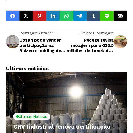
Postagem Anterior
Próxima Postagem
Cosan pode vender
Pecege revisa
participação na
moagem para 635,5
Raízen e holding deve
milhões de toneladas
ser dissolvida, diz
no Centro-Sul, mas
CEO
reduz projeção do
ATR para safra
Últimas notícias
2026/27
Últimas Notícias
CRV Industrial renova certificação