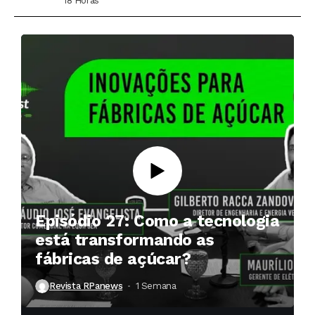
18 Horas ⁮
Episódio 27: Como a tecnologia
está transformando as
fábricas de açúcar?
Revista RPanews
1 Semana ⁮