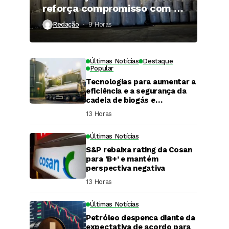
reforça compromisso com a
qualidade
Redação
9 Horas ⁮
Últimas Notícias
Destaque
Popular
Tecnologias para aumentar a
eficiência e a segurança da
cadeia de biogás e
biometano são destaque em
13 Horas ⁮
Fórum do setor
Últimas Notícias
S&P rebaixa rating da Cosan
para ‘B+’ e mantém
perspectiva negativa
13 Horas ⁮
Últimas Notícias
DaCana Cast
Petróleo despenca diante da
Fenasucro 2026
expectativa de acordo para