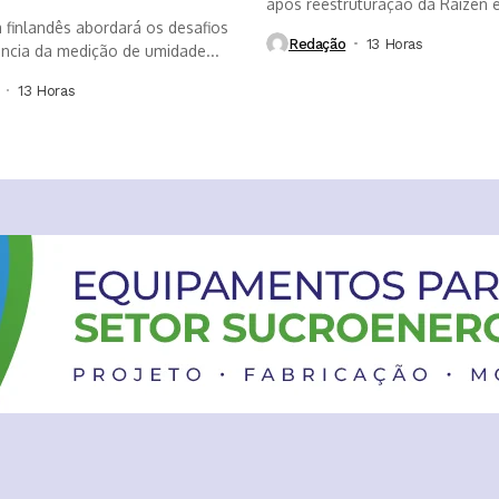
após reestruturação da Raízen e
a finlandês abordará os desafios
que...
Redação
13 Horas ⁮
ância da medição de umidade...
13 Horas ⁮