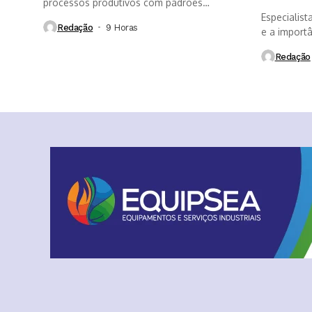
processos produtivos com padrões
internacionais de segurança dos...
Especialist
Redação
9 Horas ⁮
e a import
Redação