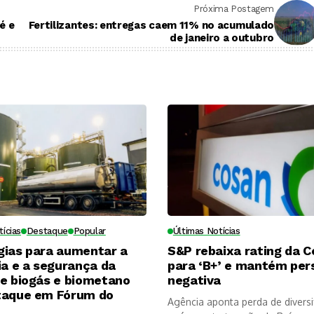
Próxima Postagem
é e
Fertilizantes: entregas caem 11% no acumulado
de janeiro a outubro
tícias
Destaque
Popular
Últimas Notícias
gias para aumentar a
S&P rebaixa rating da 
ia e a segurança da
para ‘B+’ e mantém per
de biogás e biometano
negativa
taque em Fórum do
Agência aponta perda de diversi