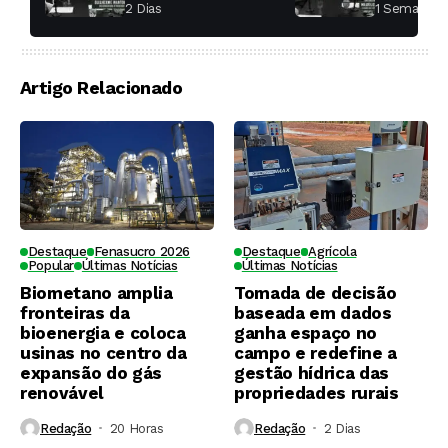
aumentar a
fábricas 
2 Dias ⁮
1 Semana ⁮
produtividade das
soqueiras?
Artigo Relacionado
Destaque
Fenasucro 2026
Destaque
Agrícola
Popular
Últimas Notícias
Últimas Notícias
Biometano amplia
Tomada de decisão
fronteiras da
baseada em dados
bioenergia e coloca
ganha espaço no
usinas no centro da
campo e redefine a
expansão do gás
gestão hídrica das
renovável
propriedades rurais
Redação
20 Horas ⁮
Redação
2 Dias ⁮