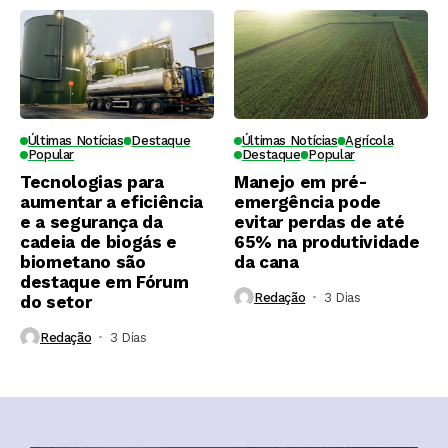
Últimas Notícias
Destaque
Últimas Notícias
Agrícola
Popular
Destaque
Popular
Tecnologias para
Manejo em pré-
aumentar a eficiência
emergência pode
e a segurança da
evitar perdas de até
cadeia de biogás e
65% na produtividade
biometano são
da cana
destaque em Fórum
Redação
3 Dias ⁮
do setor
Redação
3 Dias ⁮