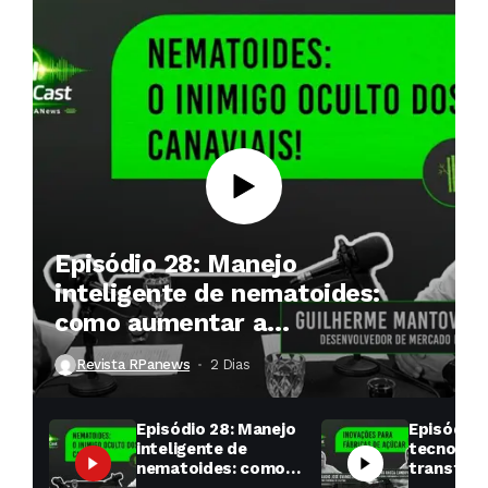
Episódio 28: Manejo
inteligente de nematoides:
como aumentar a
produtividade das soqueiras?
Revista RPanews
2 Dias ⁮
Episódio 28: Manejo
Episódio 
inteligente de
tecnologi
nematoides: como
transfor