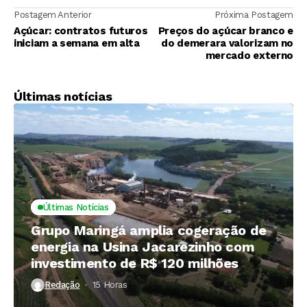
Postagem Anterior
Próxima Postagem
Açúcar: contratos futuros
Preços do açúcar branco e
iniciam a semana em alta
do demerara valorizam no
mercado externo
Últimas notícias
Últimas Notícias
Grupo Maringá amplia cogeração de
energia na Usina Jacarezinho com
investimento de R$ 120 milhões
Redação
15 Horas ⁮