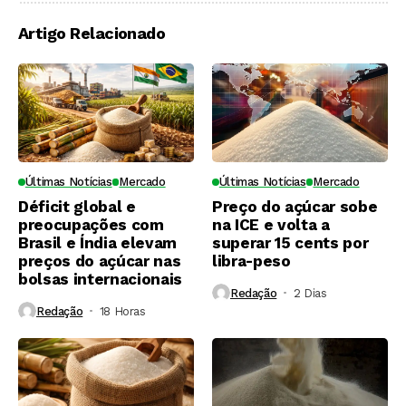
Artigo Relacionado
Últimas Notícias
Mercado
Últimas Notícias
Mercado
Déficit global e
Preço do açúcar sobe
preocupações com
na ICE e volta a
Brasil e Índia elevam
superar 15 cents por
preços do açúcar nas
libra-peso
bolsas internacionais
Redação
2 Dias ⁮
Redação
18 Horas ⁮