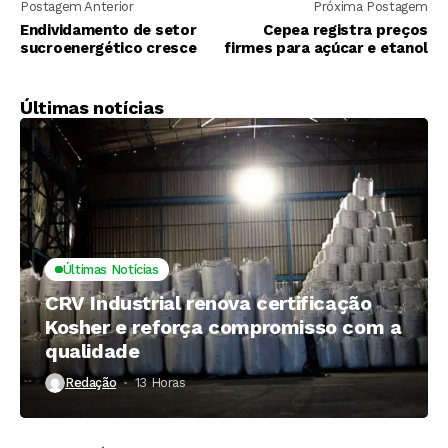
Postagem Anterior
Próxima Postagem
Endividamento de setor
Cepea registra preços
sucroenergético cresce
firmes para açúcar e etanol
Últimas notícias
Últimas Notícias
CRV Industrial renova certificação
Kosher e reforça compromisso com a
qualidade
Redação
13 Horas ⁮