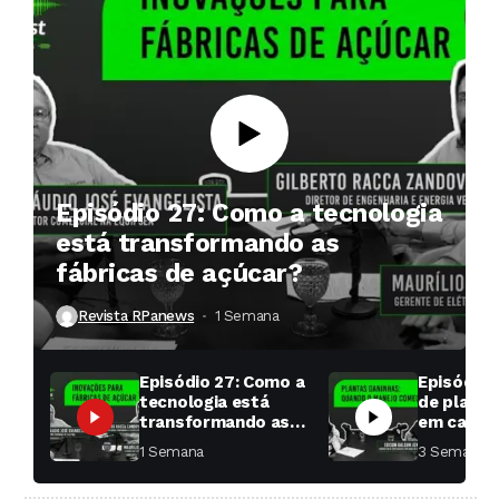
Episódio 27: Como a tecnologia
está transformando as
fábricas de açúcar?
Revista RPanews
1 Semana ⁮
Episódio 27: Como a
Episódio 
tecnologia está
de planta
transformando as
em cana: 
fábricas de açúcar?
começar 
1 Semana ⁮
3 Semanas ⁮
toda a di