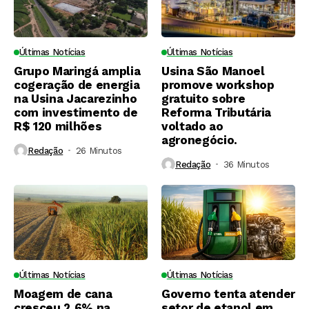
Últimas Notícias
Últimas Notícias
Grupo Maringá amplia
Usina São Manoel
cogeração de energia
promove workshop
na Usina Jacarezinho
gratuito sobre
com investimento de
Reforma Tributária
R$ 120 milhões
voltado ao
agronegócio.
Redação
26 Minutos ⁮
Redação
36 Minutos ⁮
Últimas Notícias
Últimas Notícias
Moagem de cana
Governo tenta atender
cresceu 2,6% na
setor de etanol em