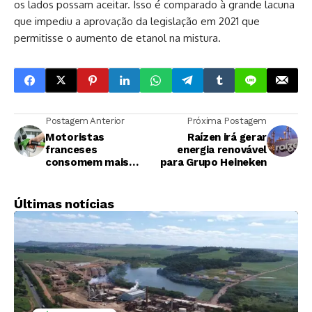
os lados possam aceitar. Isso é comparado à grande lacuna
que impediu a aprovação da legislação em 2021 que
permitisse o aumento de etanol na mistura.
Postagem Anterior
Próxima Postagem
Motoristas
Raízen irá gerar
franceses
energia renovável
consomem mais
para Grupo Heineken
etanol à medida que
os preços da
gasolina sobem
Últimas notícias