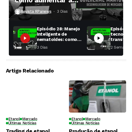
como aumentar a
produtividade das soqueiras?
Revista RPanews
3 Dias ⁮
Episódio 28: Manejo
Episódio 
inteligente de
tecnologi
nematoides: como
transfor
aumentar a
fábricas 
3 Dias ⁮
2 Semanas ⁮
produtividade das
soqueiras?
Artigo Relacionado
Etanol
Mercado
Etanol
Mercado
Últimas Notícias
Últimas Notícias
Trading de etanol
Produção de etanol