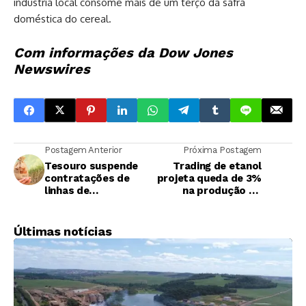
indústria local consome mais de um terço da safra
doméstica do cereal.
Com informações da Dow Jones
Newswires
Postagem Anterior
Próxima Postagem
Tesouro suspende
Trading de etanol
contratações de
projeta queda de 3%
linhas de
na produção do
financiamento do
biocombustível na
Plano Safra 2024/25
safra 2025/26
Últimas notícias