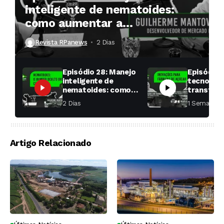
inteligente de nematoides:
como aumentar a
produtividade das soqueiras?
Revista RPanews
2 Dias ⁮
Episódio 28: Manejo
Episódio 
inteligente de
tecnologi
nematoides: como
transfor
aumentar a
fábricas 
2 Dias ⁮
1 Semana ⁮
produtividade das
soqueiras?
Artigo Relacionado