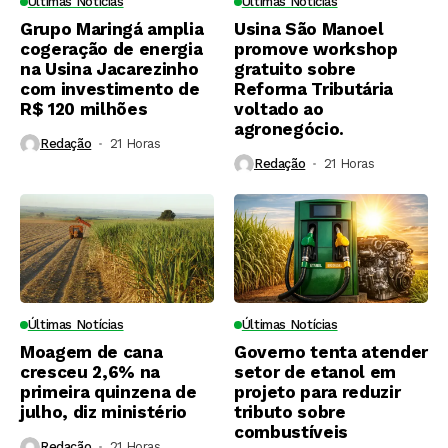
Últimas Notícias
Últimas Notícias
Grupo Maringá amplia
Usina São Manoel
cogeração de energia
promove workshop
na Usina Jacarezinho
gratuito sobre
com investimento de
Reforma Tributária
R$ 120 milhões
voltado ao
agronegócio.
Redação
21 Horas ⁮
Redação
21 Horas ⁮
Últimas Notícias
Últimas Notícias
Moagem de cana
Governo tenta atender
cresceu 2,6% na
setor de etanol em
primeira quinzena de
projeto para reduzir
julho, diz ministério
tributo sobre
combustíveis
Redação
21 Horas ⁮