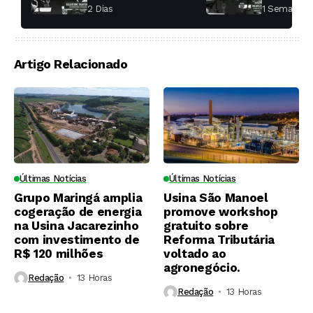
aumentar a
fábricas 
2 Dias ⁮
1 Semana ⁮
produtividade das
soqueiras?
Artigo Relacionado
Últimas Notícias
Últimas Notícias
Grupo Maringá amplia
Usina São Manoel
cogeração de energia
promove workshop
na Usina Jacarezinho
gratuito sobre
com investimento de
Reforma Tributária
R$ 120 milhões
voltado ao
agronegócio.
Redação
13 Horas ⁮
Redação
13 Horas ⁮