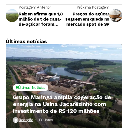
Postagem Anterior
Próxima Postagem
Raízen afirma que 1,8
Preços do açúcar
milhão de t de cana-
seguem em queda no
de-açúcar foram
mercado spot de SP
atingidas pelos
incêndios
Últimas notícias
Últimas Notícias
Grupo Maringá amplia cogeração de
energia na Usina Jacarezinho com
investimento de R$ 120 milhões
Redação
13 Horas ⁮