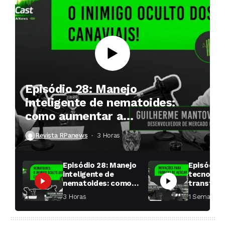
Episódio 28: Manejo
inteligente de nematoides:
como aumentar a
produtividade das soqueiras?
Revista RPanews
3 Horas ⁮
Episódio 28: Manejo
Episódio 
inteligente de
tecnologi
nematoides: como
transfor
aumentar a
fábricas 
3 Horas ⁮
1 Semana ⁮
produtividade das
soqueiras?