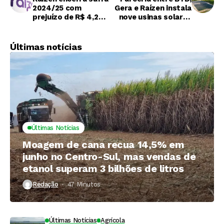
2024/25 com
Gera e Raízen instala
prejuízo de R$ 4,2
nove usinas solares
bilhões, apesar de
em quatro estados
receita recorde
Últimas notícias
Últimas Notícias
Moagem de cana recua 14,5% em
junho no Centro-Sul, mas vendas de
etanol superam 3 bilhões de litros
Redação
47 Minutos ⁮
Últimas Notícias
Agrícola