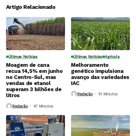
Artigo Relacionado
Últimas Notícias
Últimas Notícias
Agrícola
Moagem de cana
Melhoramento
recua 14,5% em junho
genético impulsiona
no Centro-Sul, mas
avanço das variedades
vendas de etanol
IAC
superam 3 bilhões de
Redação
51 Minutos ⁮
litros
Redação
47 Minutos ⁮