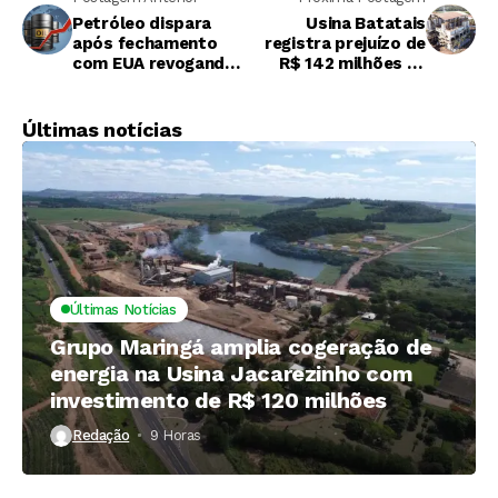
Petróleo dispara
Usina Batatais
após fechamento
registra prejuízo de
com EUA revogando
R$ 142 milhões na
licença do Irã para
safra 2025/26
vendas
Últimas notícias
Últimas Notícias
Grupo Maringá amplia cogeração de
energia na Usina Jacarezinho com
investimento de R$ 120 milhões
Redação
9 Horas ⁮