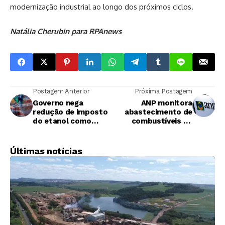
modernização industrial ao longo dos próximos ciclos.
Natália Cherubin para RPAnews
Postagem Anterior
Próxima Postagem
Governo nega
ANP monitora
redução de imposto
abastecimento de
do etanol como
combustíveis no
negociação a tarifas
Norte para reduzir
dos EUA
impacto do El Niño
Últimas notícias