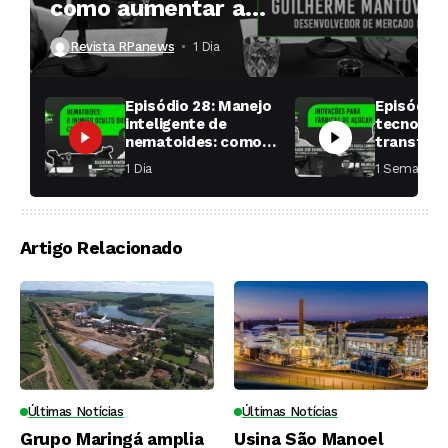
como aumentar a
produtividade das soqueiras?
Revista RPanews
1 Dia ⁮
Episódio 28: Manejo
Episódio 
inteligente de
tecnologi
nematoides: como
transfor
aumentar a
fábricas 
1 Dia ⁮
1 Semana ⁮
produtividade das
soqueiras?
Artigo Relacionado
Últimas Notícias
Últimas Notícias
Grupo Maringá amplia
Usina São Manoel