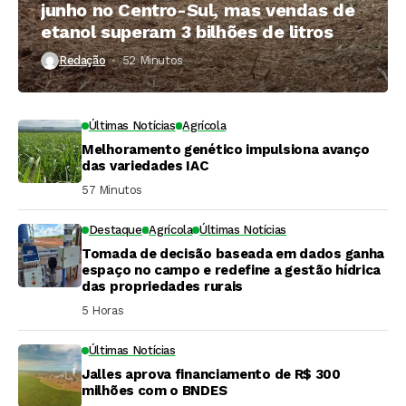
junho no Centro-Sul, mas vendas de
etanol superam 3 bilhões de litros
Redação
52 Minutos ⁮
Últimas Notícias
Agrícola
Melhoramento genético impulsiona avanço
das variedades IAC
57 Minutos ⁮
Destaque
Agrícola
Últimas Notícias
Tomada de decisão baseada em dados ganha
espaço no campo e redefine a gestão hídrica
das propriedades rurais
5 Horas ⁮
Últimas Notícias
Jalles aprova financiamento de R$ 300
milhões com o BNDES