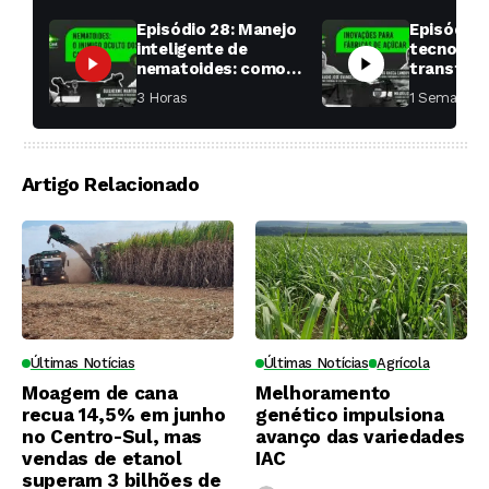
Episódio 28: Manejo
Episódio 
inteligente de
tecnologi
nematoides: como
transfor
aumentar a
fábricas 
3 Horas ⁮
1 Semana ⁮
produtividade das
soqueiras?
Artigo Relacionado
Últimas Notícias
Últimas Notícias
Agrícola
Moagem de cana
Melhoramento
recua 14,5% em junho
genético impulsiona
no Centro-Sul, mas
avanço das variedades
vendas de etanol
IAC
superam 3 bilhões de